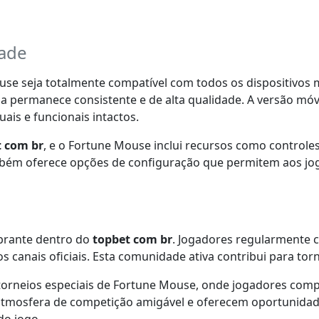
dade
use seja totalmente compatível com todos os dispositivo
a permanece consistente e de alta qualidade. A versão móve
is e funcionais intactos.
t com br
, e o Fortune Mouse inclui recursos como controle
ambém oferece opções de configuração que permitem aos jo
brante dentro do
topbet com br
. Jogadores regularmente c
s canais oficiais. Esta comunidade ativa contribui para torn
torneios especiais de Fortune Mouse, onde jogadores comp
tmosfera de competição amigável e oferecem oportunidade