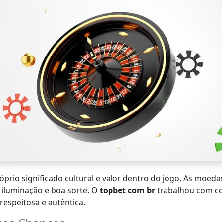
prio significado cultural e valor dentro do jogo. As moe
 iluminação e boa sorte. O
topbet com br
trabalhou com con
espeitosa e autêntica.