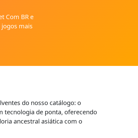
et Com BR e
 jogos mais
lventes do nosso catálogo: o
om tecnologia de ponta, oferecendo
ria ancestral asiática com o