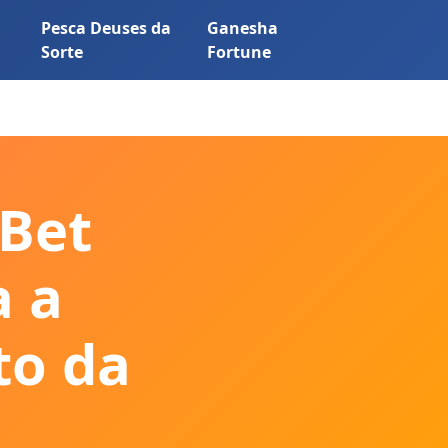
Pesca Deuses da
Ganesha
Sorte
Fortune
Bet
a a
to da