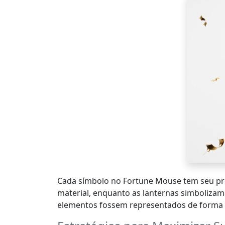
Cada símbolo no Fortune Mouse tem seu pró
material, enquanto as lanternas simbolizam
elementos fossem representados de forma r