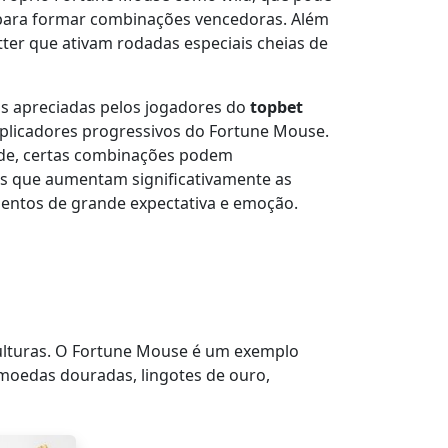
 para formar combinações vencedoras. Além
tter que ativam rodadas especiais cheias de
is apreciadas pelos jogadores do
topbet
iplicadores progressivos do Fortune Mouse.
ide, certas combinações podem
s que aumentam significativamente as
ntos de grande expectativa e emoção.
culturas. O Fortune Mouse é um exemplo
 moedas douradas, lingotes de ouro,