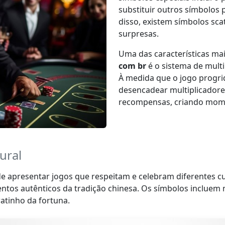
substituir outros símbolos
disso, existem símbolos sca
surpresas.
Uma das características ma
com br
é o sistema de mult
À medida que o jogo progr
desencadear multiplicadore
recompensas, criando mome
ural
e apresentar jogos que respeitam e celebram diferentes 
mentos autênticos da tradição chinesa. Os símbolos incluem
ratinho da fortuna.