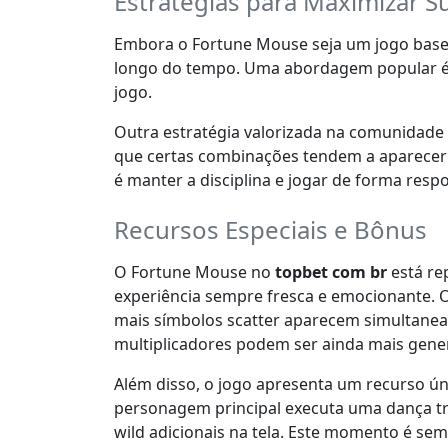
Estratégias para Maximizar 
Embora o Fortune Mouse seja um jogo basea
longo do tempo. Uma abordagem popular é g
jogo.
Outra estratégia valorizada na comunidade
que certas combinações tendem a aparecer 
é manter a disciplina e jogar de forma resp
Recursos Especiais e Bônus
O Fortune Mouse no
topbet com br
está re
experiência sempre fresca e emocionante. O
mais símbolos scatter aparecem simultaneam
multiplicadores podem ser ainda mais gene
Além disso, o jogo apresenta um recurso ú
personagem principal executa uma dança tra
wild adicionais na tela. Este momento é s